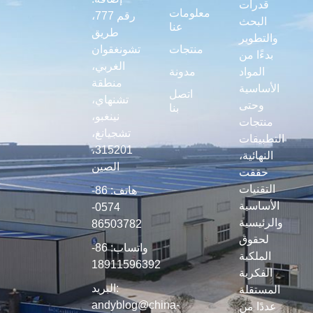
قدرات
معلومات
رقم 777،
البحث
عنا
طريق
والتطوير
منتجات
تشونغقوان
بدءًا من
الغربي،
المواد
مدونة
منطقة
الأساسية
اتصل
تشنهاي،
وحتى
بنا
نينغبو،
منتجات
تشجيانغ،
التطبيقات
315201،
النهائية،
الصين
حققت
التقنيات
هاتف: 86-
الأساسية
0574-
والرئيسية
86503782
لحقوق
واتساب: 86-
الملكية
18911596392
الفكرية
البريد:
المستقلة
andyblog@china-
عددًا من