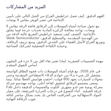
المزيد من المشاركات
الفهم الدقيق: كيف تعمل خراطيش الفراغ من الجيل التالي على تأمين
الإنتاجية في عصر الويفر مقاس 8 بوصات
مع تحول صناعة أشباه الموصلات إلى الرقائق فائقة الرقة مقاس 8
بوصات، تواجه معالجة الركيزة المادية تحديات حرجة فيما يتعلق
بالإنتاجية. اكتشف كيف تستفيد خراطيش التفريغ عالية الدقة من
Vetek Semiconductor من الهندسة المتقدمة، والتسطيح الدقيق،
وتوزيع الفراغ الأمثل للقضاء على الخدش الدقيق، ومنع تزييف الرقاقة،
وحماية الكفاءة التشغيلية لشركتك الصناعية.
مهمة الجسيمات الصفرية: لماذا تعتبر نقاء أقل من 5 جزء في المليون
أساس النفوق المتقدم
في عام 2026، مع قيام أشباه الموصلات ذات فجوة النطاق الواسعة
بتشغيل كل شيء بدءًا من خوادم الذكاء الاصطناعي المتقدمة وحتى
محولات السيارات بجهد 800 فولت، اختفت هوامش الخطأ تمامًا. بينما
يسعى مصممو الرقائق لتحقيق كفاءة أعلى، يواجه مهندسو شركة
Fab معركة يومية ضد عدو مجهري:
التلوث والجسيمات الدقيقة داخل
غرفة العملية.
أثناء النضوج في درجات الحرارة المرتفعة، فإن معيار
المواد الاستهلاكية من الجرافيت الخاص بك يحدد بشكل مباشر كثافة
عيوب الرقاقة النهائية.