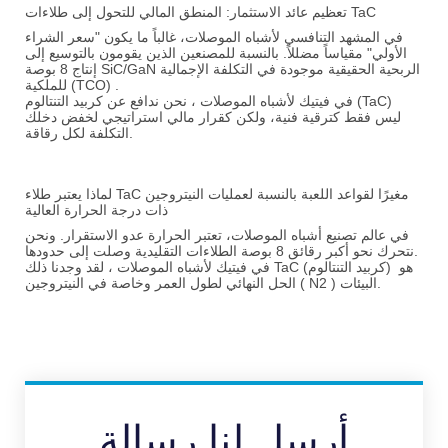
تعظيم عائد الاستثمار: المنطق المالي للتحول إلى طلاءات TaC
في المشهد التنافسي لأشباه الموصلات، غالباً ما يكون "سعر الشراء
الأولي" مقياساً مضللاً. بالنسبة للمصنعين الذين يقومون بالتوسيع إلى
الربحية الحقيقية موجودة في
التكلفة الإجمالية
إنتاج 8 بوصة SiC/GaN
.
للملكية (TCO)
كربيد التنتالوم (TaC)
في
فيتيك لأشباه الموصلات
، نحن ندافع عن
ليس فقط كترقية فنية، ولكن كقرار مالي استراتيجي لخفض دخلك
.
التكلفة لكل رقاقة
لماذا يعتبر طلاء TaC مغيرًا لقواعد اللعبة بالنسبة لعمليات النيتروجين
ذات درجة الحرارة العالية
في عالم تصنيع أشباه الموصلات، تعتبر الحرارة عدو الاستقرار. ونحن
الطلاءات التقليدية وصلت إلى حدودها.
نتحرك نحو أكبر
رقائق 8 بوصة
هو
TaC (كربيد التنتالوم)
، لقد وجدنا ذلك
في
فيتيك لأشباه الموصلات
) البيئات.
N2
الحل النهائي لطول العمر وخاصة في النيتروجين (
أرسل لنا رسالة