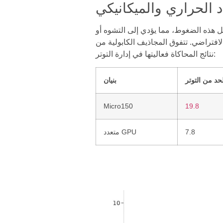
د الحراري والميكانيكي
ل هذه الضغوط، مما يؤدي إلى التشوه أو
 الكابولية من SiC في مثل هذه البيئات بسبب تمددها الحراري المنخفض وقوتها الميكانيكية العالية. وتظهر
نتائج المحاكاة فعاليتها في إدارة التوتر:
بنيان
Micro150
19.8
7.8
متعدد GPU