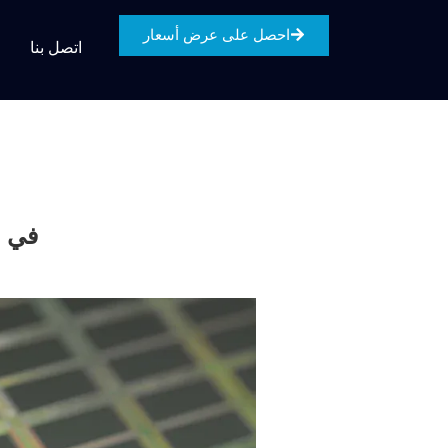
احصل على عرض أسعار
اتصل بنا
التطبيقات الناشئة لمجاديف الكابولي SiC في معالجة رقائق أشباه الموصلات