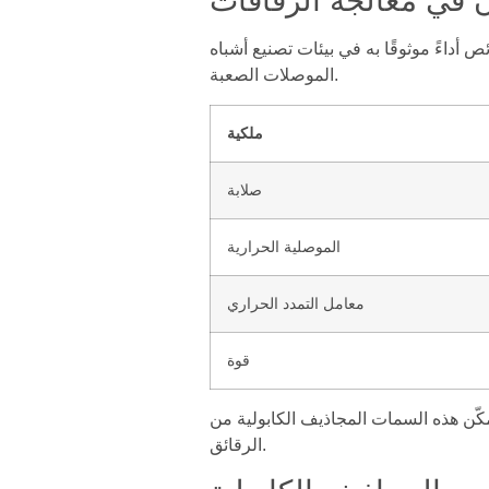
ن في معالجة الرقاقات
ص أداءً موثوقًا به في بيئات تصنيع أشباه
الموصلات الصعبة.
ملكية
صلابة
الموصلية الحرارية
معامل التمدد الحراري
قوة
 هذه السمات المجاذيف الكابولية من SiC من تحمل درجات الحرارة القصوى، والحفاظ على السلامة الهيكلية، وتقليل الضغط الحراري على
الرقائق.