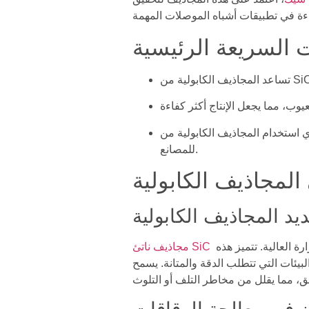
 السريعة الرئيسية
المجاذيف الكابولية من SiC إلى توفير المال من خلال استمرارها لفترة أطول والحاجة إلى إصلاح أقل، مما يجعلها اختيارًا ذكيًا
للمصانع.
هي أدوات متخصصة مصممة للتعامل مع رقائق أشباه الموصلات أثناء عمليات التصنيع ذات درجات الحرارة العالية. تتميز هذه
مجاذيف ناتئ SiC
بيئات التي تتطلب الدقة والمتانة. يسمح