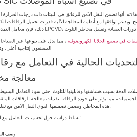
دور المجاذيف الكابولية SiC في تصنيع أشباه الموصلات
 تعزيز دقة التصنيع وكفاءته. أنها تضمن النقل الآمن للرقائق في البيئات ذات درجات الحرارة ا
. ويدعم توافقها مع أنظمة المعالجة الآلية قدرات تحميل الرقاقات الكب
قات في تصنيع الخلايا الكهروضوئية
، مما يدل على تنوعها عبر الصناعات. م
المصنعون إنتاجية أعلى، وتقليل العيوب، وتحسين الكفاءة التشغيلية.
لتحديات الحالية في التعامل مع رق
معالجة مخ
لات الدقة بسبب هشاشتها وقابليتها للتلوث. حتى سوء التعامل البسيط
لجسيمات، مما يؤثر على جودة الرقاقة. تقنيات معالجة الرقاقات المتق
هذه المخاطر. ويضمن تصميمها القوي النقل الآمن مع تقليل نقاط الاتصال التي قد تسبب الملوثات.
تسلط دراسة حول تحسينات التعامل مع الرقاقات الضوء على التطورات الرئيسية:
وصف النت