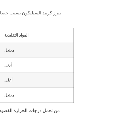
يبرز كربيد السيليكون بسبب خص
المواد التقليدية
معتدل
أدنى
أعلى
معتدل