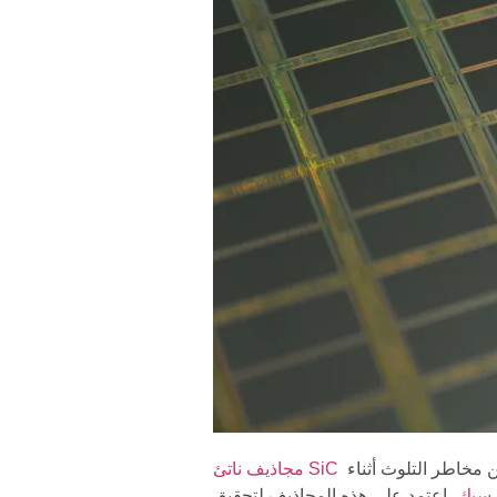
تعزيز التعامل مع رقائق أشباه الموصلات من خلال توفير ثبات حراري استثنائي ودقة. يقلل تصميمها القوي من مخاطر التلوث أثناء
مجاذيف ناتئ SiC
ة سيك
، اعتمد على هذه المجاذيف لتحقيق