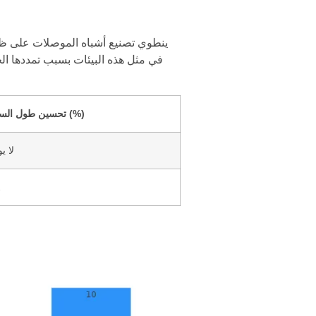
ينطوي تصنيع أشباه الموصلات على ظروف
تحسين طول السلك (%)
لا ي
2