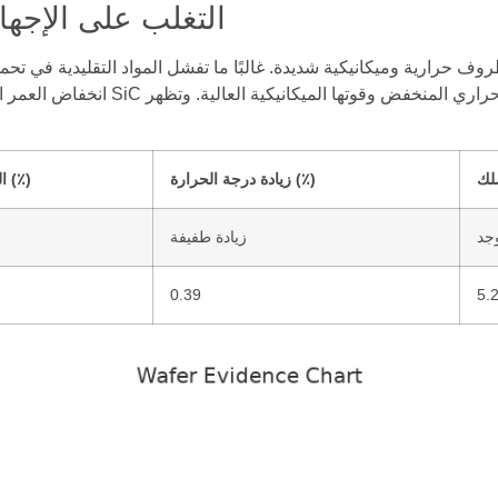
التغلب على الإجها
 حرارية وميكانيكية شديدة. غالبًا ما تفشل المواد التقليدية في تحم
انخفاض العمر الافتراضي. تتفوق المجاذيف
زيادة درجة الحرارة (٪)
الحد من التوتر (٪)
وجد
زيادة طفيفة
0.39
5.