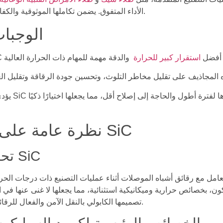
الأداء المتفوق. يضمن تكاملها الموثوقية والكفاءة في تطبيقات أشباه الموصلات المهمة.
الوجبات
ت بشكل أفضل
استقرار كبير للحرارة
يؤدي استخدام 
نظرة عامة على المجاذيف الكابولية SiC
تحديد المجاذيف الكابولية SiC
، بخصائص حرارية وميكانيكية استثنائية، مما يجعلها لا غنى عنها في ال
تصميمها الكابولي بالنقل الآمن والفعال للرقائق، مما يقلل من مخاطر التلف أو التلوث.