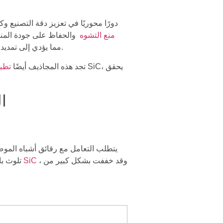
تلعب المجاذيف الكابولية من SiC دورًا محوريًا في
منع التشوه
والحفاظ على جودة المنتج
ذلك، فإن معامل التمدد الحراري المنخفض يتماشى مع طلاءات LPCVD، مما يؤدي إلى تمديد دورات الصيانة وتقليل مخاطر التلوث.
تجد هذه المجاذيف أيضًا
تطبي
ا
يتطلب التعامل مع رقائق أشباه الموص
، وقد خففت بشكل كبير من
مجاذيف ناتئ SiC
تلوث با