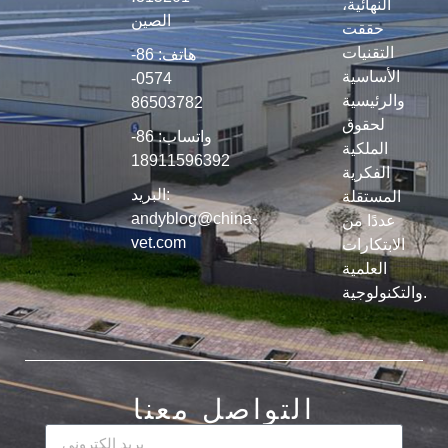
النهائية،
الصين
حققت
التقنيات
هاتف: 86-
الأساسية
0574-
والرئيسية
86503782
لحقوق
واتساب: 86-
الملكية
18911596392
الفكرية
البريد:
المستقلة
andyblog@china-
عددًا من
vet.com
الابتكارات
العلمية
والتكنولوجية.
التواصل معنا