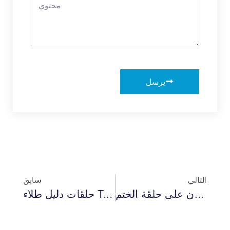
يرسل
التالي
سابق
لماذا يعتمد المصنعون على حلقة الختم SiC
حلقات دليل طلاء TaC: مصممة للظروف الصعبة