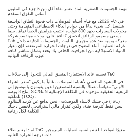
مهمة الجسيمات الصفرية: لماذا تعتبر نقاء أقل من 5 جزء في المليون
أساس النفوق المتقدم
في عام 2026، مع قيام أشباه الموصلات ذات فجوة النطاق الواسعة
بتشغيل كل شيء بدءًا من خوادم الذكاء الاصطناعي المتقدمة وحتى
محولات السيارات بجهد 800 فولت، اختفت هوامش الخطأ تمامًا. بينما
يسعى مصممو الرقائق لتحقيق كفاءة أعلى، يواجه مهندسو شركة
Fab معركة يومية ضد عدو مجهري:
التلوث والجسيمات الدقيقة داخل
غرفة العملية.
أثناء النضوج في درجات الحرارة المرتفعة، فإن معيار
المواد الاستهلاكية من الجرافيت الخاص بك يحدد بشكل مباشر كثافة
عيوب الرقاقة النهائية.
تعظيم عائد الاستثمار: المنطق المالي للتحول إلى طلاءات TaC
في المشهد التنافسي لأشباه الموصلات، غالباً ما يكون "سعر الشراء
الأولي" مقياساً مضللاً. بالنسبة للمصنعين الذين يقومون بالتوسيع إلى
الربحية الحقيقية موجودة في
التكلفة الإجمالية
إنتاج 8 بوصة SiC/GaN
.
للملكية (TCO)
كربيد التنتالوم (TaC)
في
فيتيك لأشباه الموصلات
، نحن ندافع عن
ليس فقط كترقية فنية، ولكن كقرار مالي استراتيجي لخفض دخلك
.
التكلفة لكل رقاقة
لماذا يعتبر طلاء TaC مغيرًا لقواعد اللعبة بالنسبة لعمليات النيتروجين
ذات درجة الحرارة العالية