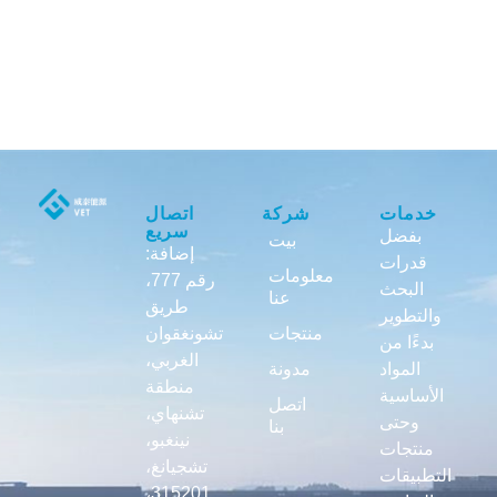
خدمات
شركة
اتصال
سريع
بفضل
بيت
إضافة:
قدرات
معلومات
رقم 777،
البحث
عنا
طريق
والتطوير
منتجات
تشونغقوان
بدءًا من
الغربي،
المواد
مدونة
منطقة
الأساسية
اتصل
تشنهاي،
وحتى
بنا
نينغبو،
منتجات
تشجيانغ،
التطبيقات
315201،