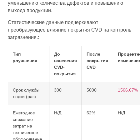
уменьшению количества дефектов и повышению
выхода продукции.
Статистические данные подчеркивают
преобразующее влияние покрытия CVD на контроль
загрязнения.:
Тип
До
После
Процентн
улучшения
нанесения
покрытия
изменени
CVD-
CVD
покрытия
Срок службы
300
5000
1566.67%
лодки (раз)
Ежегодное
Н/Д
62%
Н/Д
снижение
затрат на
техническое
обслуживание