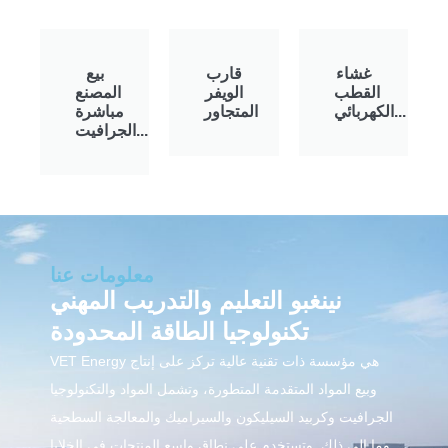
غشاء
قارب
بيع
القطب
الويفر
المصنع
الكهربائي...
المتجاور
مباشرة
الجرافيت...
معلومات عنا
نينغبو التعليم والتدريب المهني
تكنولوجيا الطاقة المحدودة
VET Energy هي مؤسسة ذات تقنية عالية تركز على إنتاج
وبيع المواد المتقدمة المتطورة، وتشمل المواد والتكنولوجيا
الجرافيت وكربيد السيليكون والسيراميك والمعالجة السطحية
وما إلى ذلك. وتستخدم على نطاق واسع المنتجات في الخلايا