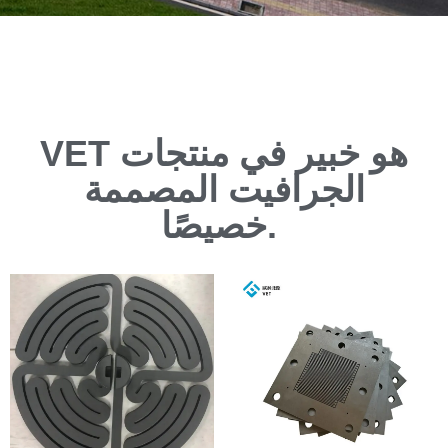
VET هو خبير في منتجات
الجرافيت المصممة
خصيصًا.