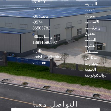
315201،
النهائية،
الصين
حققت
التقنيات
هاتف: 86-
الأساسية
0574-
والرئيسية
86503782
لحقوق
واتساب: 86-
الملكية
18911596392
الفكرية
البريد:
المستقلة
andyblog@china-
عددًا من
vet.com
الابتكارات
العلمية
والتكنولوجية.
التواصل معنا