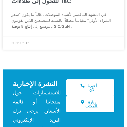
للتحول إلى طلاءات TaC
في المشهد التنافسي لأشباه الموصلات، غالباً ما يكون "سعر
الشراء الأولي" مقياساً مضللاً. بالنسبة للمصنعين الذين يقومون
,
إنتاج 8 بوصة SiC/GaN
بالتوسيع إلى
2026-05-15
النشرة الإخبارية
أخبرنا
الآن
للاستفسارات حول
منتجاتنا أو قائمة
زيارة
المكتب.
الأسعار، يرجى ترك
البريد الإلكتروني