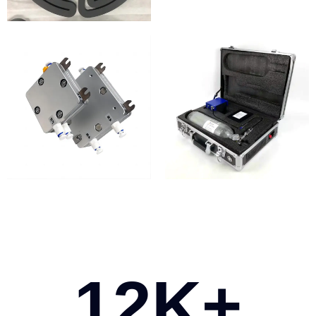
12
K+