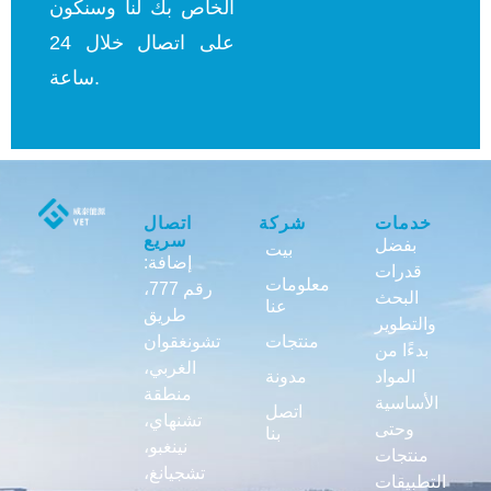
الخاص بك لنا وسنكون
على اتصال خلال 24
ساعة.
خدمات
شركة
اتصال
سريع
بفضل
بيت
إضافة:
قدرات
معلومات
رقم 777،
البحث
عنا
طريق
والتطوير
منتجات
تشونغقوان
بدءًا من
الغربي،
المواد
مدونة
منطقة
الأساسية
اتصل
تشنهاي،
وحتى
بنا
نينغبو،
منتجات
تشجيانغ،
التطبيقات