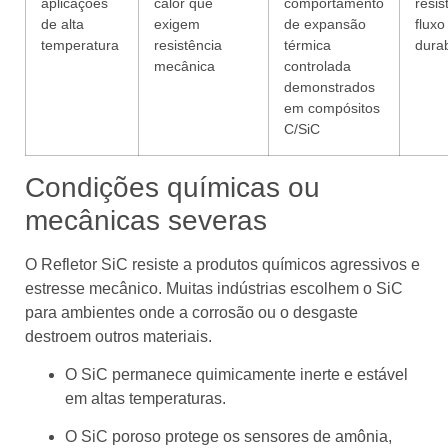
aplicações
calor que
comportamento
resis
de alta
exigem
de expansão
fluxo
temperatura
resistência
térmica
durab
mecânica
controlada
demonstrados
em compósitos
C/SiC
Condições químicas ou
mecânicas severas
O Refletor SiC resiste a produtos químicos agressivos e
estresse mecânico. Muitas indústrias escolhem o SiC
para ambientes onde a corrosão ou o desgaste
destroem outros materiais.
O SiC permanece quimicamente inerte e estável
em altas temperaturas.
O SiC poroso protege os sensores de amônia,