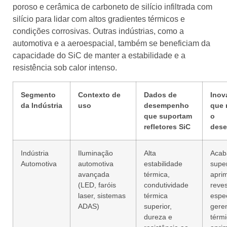
poroso e cerâmica de carboneto de silício infiltrada com
silício para lidar com altos gradientes térmicos e
condições corrosivas. Outras indústrias, como a
automotiva e a aeroespacial, também se beneficiam da
capacidade do SiC de manter a estabilidade e a
resistência sob calor intenso.
Segmento
Contexto de
Dados de
Inov
da Indústria
uso
desempenho
que 
que suportam
o
refletores SiC
des
Indústria
Iluminação
Alta
Acab
Automotiva
automotiva
estabilidade
super
avançada
térmica,
apri
(LED, faróis
condutividade
reve
laser, sistemas
térmica
espec
ADAS)
superior,
gere
dureza e
térm