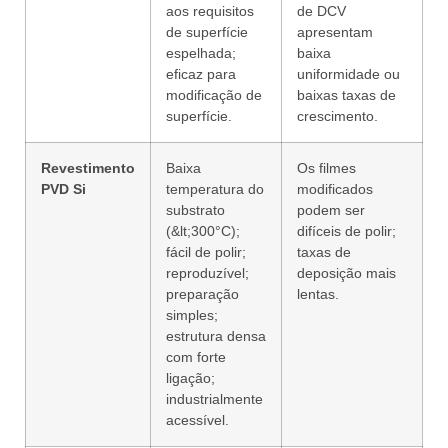
aos requisitos
de DCV
de superfície
apresentam
espelhada;
baixa
eficaz para
uniformidade ou
modificação de
baixas taxas de
superfície.
crescimento.
Revestimento
Baixa
Os filmes
PVD Si
temperatura do
modificados
substrato
podem ser
(&lt;300°C);
difíceis de polir;
fácil de polir;
taxas de
reproduzível;
deposição mais
preparação
lentas.
simples;
estrutura densa
com forte
ligação;
industrialmente
acessível.