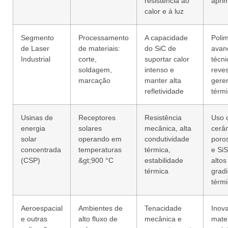
resistência ao
apri
calor e à luz
Segmento
Processamento
A capacidade
Poli
de Laser
de materiais:
do SiC de
avan
Industrial
corte,
suportar calor
técni
soldagem,
intenso e
reve
marcação
manter alta
gere
refletividade
térm
Usinas de
Receptores
Resistência
Uso 
energia
solares
mecânica, alta
cerâ
solar
operando em
condutividade
poro
concentrada
temperaturas
térmica,
e SiS
(CSP)
&gt;900 °C
estabilidade
altos
térmica
grad
térm
Aeroespacial
Ambientes de
Tenacidade
Inov
e outras
alto fluxo de
mecânica e
mater