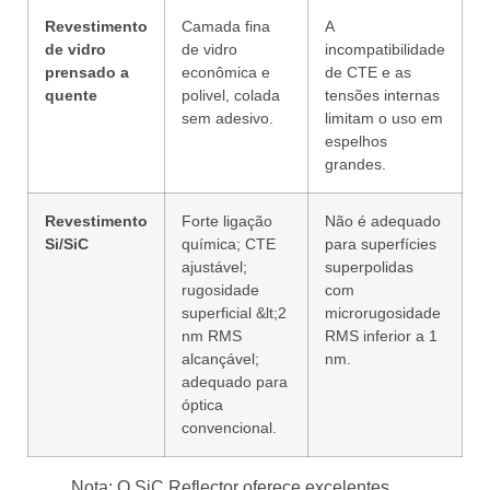
Revestimento
Camada fina
A
de vidro
de vidro
incompatibilidade
prensado a
econômica e
de CTE e as
quente
polivel, colada
tensões internas
sem adesivo.
limitam o uso em
espelhos
grandes.
Revestimento
Forte ligação
Não é adequado
Si/SiC
química; CTE
para superfícies
ajustável;
superpolidas
rugosidade
com
superficial &lt;2
microrugosidade
nm RMS
RMS inferior a 1
alcançável;
nm.
adequado para
óptica
convencional.
Nota: O SiC Reflector oferece excelentes