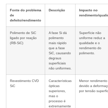
Fonte do problema
Descrição
Impacto no
de
rendimento/quali
defeito/rendimento
Polimento de SiC
A fase Si dá
Superfície não
ligado por reação
polimento
uniforme reduz a
(RB-SiC)
mais rápido
qualidade e o
que a fase
rendimento do
SiC, causando
polimento.
degraus
superficiais
não uniformes.
Revestimento CVD
Características
Menor rendimento
SiC
ópticas
devido a deformaç
superiores,
por tensão superfic
mas o
processo é
extremamente