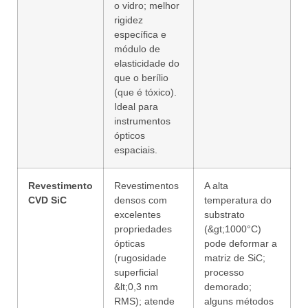
o vidro; melhor
rigidez
específica e
módulo de
elasticidade do
que o berílio
(que é tóxico).
Ideal para
instrumentos
ópticos
espaciais.
Revestimento
Revestimentos
A alta
CVD SiC
densos com
temperatura do
excelentes
substrato
propriedades
(&gt;1000°C)
ópticas
pode deformar a
(rugosidade
matriz de SiC;
superficial
processo
&lt;0,3 nm
demorado;
RMS); atende
alguns métodos