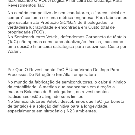
Maximizando O ROI: A Lógica Financeira Da Mudança Para
Revestimentos TaC
No cenário competitivo de semicondutores, o “preço inicial de
compra” costuma ser uma métrica enganosa. Para fabricantes
que escalam até
Produção SiC/GaN de 8 polegadas
, a
verdadeira lucratividade é encontrada em
Custo total de
propriedade (TCO)
.
No
Semicondutores Vetek
, defendemos
Carboneto de tântalo
(TaC)
não apenas como uma atualização técnica, mas como
uma decisão financeira estratégica para reduzir seu
Custo por
Wafer
.
Por Que O Revestimento TaC É Uma Virada De Jogo Para
Processos De Nitrogênio Em Alta Temperatura
No mundo da fabricação de semicondutores, o calor é inimigo
da estabilidade. À medida que avançamos em direção a
maiores
Bolachas de 8 polegadas
, os revestimentos
tradicionais estão atingindo seus limites.
No
Semicondutores Vetek
, descobrimos que
TaC (carboneto
de tântalo)
é a solução definitiva para a longevidade,
especialmente em nitrogênio (
N2
) ambientes.