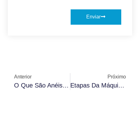
Enviar
Anterior
Próximo
O Que São Anéis Guia De Revestimento TaC E Seus Principais Benefícios
Etapas Da Máquina De Revestimento TaC Simplificadas