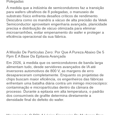
Polegadas
À medida que a indústria de semicondutores faz a transição
para wafers ultrafinos de 8 polegadas, o manuseio de
substrato físico enfrenta desafios críticos de rendimento.
Descubra como os mandris a vácuo de alta precisão da Vetek
Semiconductor aproveitam engenharia avançada, planicidade
precisa e distribuição de vácuo otimizada para eliminar
microarranhões, evitar empenamento do wafer e proteger a
eficiência operacional da sua fábrica.
A Missão De Partículas Zero: Por Que A Pureza Abaixo De 5
Ppm É A Base Da Epitaxia Avançada
Em 2026, à medida que os semicondutores de banda larga
alimentam tudo, desde servidores avançados de IA até
inversores automotivos de 800 V, as margens de erro
desapareceram completamente. Enquanto os projetistas de
chips buscam maior eficiência, os engenheiros das fábricas
enfrentam uma batalha diária contra um inimigo microscópico:
contaminação e micropartículas dentro da câmara de
processo.
Durante a epitaxia em alta temperatura, o padrão
dos consumíveis de grafite determina diretamente a
densidade final do defeito do wafer.