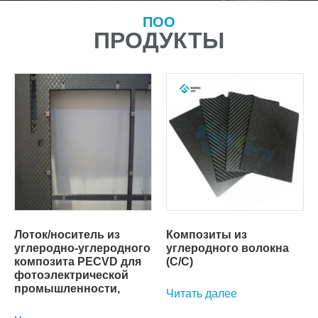
ПОО
ПРОДУКТЫ
Лоток/носитель из
Композиты из
углеродно-углеродного
углеродного волокна
композита PECVD для
(C/C)
фотоэлектрической
промышленности,
Читать далее