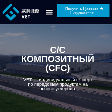
Получить Ценовое
Предложение
C/C
КОМПОЗИТНЫЙ
(CFC)
VET — индивидуальный эксперт
по передовым продуктам на
основе углерода.